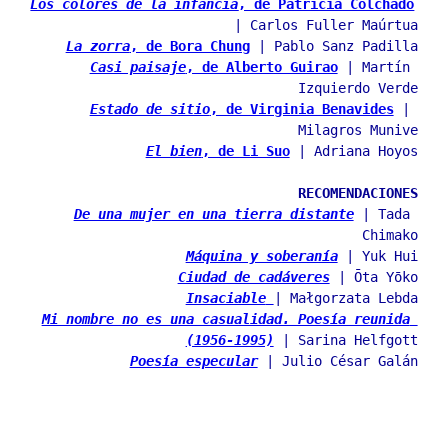
Los colores de la infancia
, de Patricia Colchado
| Carlos Fuller Maúrtua
La zorra
, de Bora Chung
 | Pablo Sanz Padilla
Casi paisaje
, de Alberto Guirao
 | Martín 
Izquierdo Verde
Estado de sitio
, de Virginia Benavides
 | 
Milagros Munive
El bien
, de Li Suo
 | Adriana Hoyos
RECOMENDACIONES
De una mujer en una tierra distante
 | Tada 
Chimako
Máquina y soberanía
 | Yuk Hui
Ciudad de cadáveres
 | Ōta Yōko
Insaciable
| Małgorzata Lebda
Mi nombre no es una casualidad. Poesía reunida 
(1956-1995)
 | Sarina Helfgott
Poesía especular
 | Julio César Galán