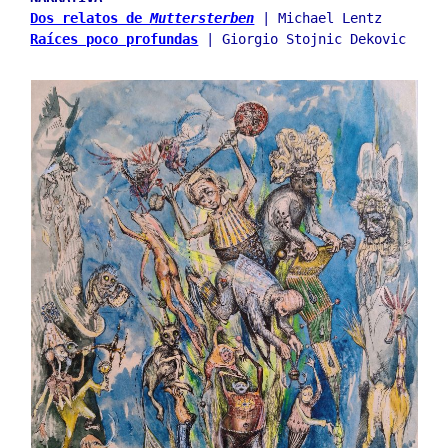
Dos relatos de 
Muttersterben
 | Michael Lentz
Raíces poco profundas
 | Giorgio Stojnic Dekovic