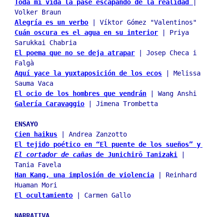
Toda mi vida la pasé escapando de la realidad 
| 
Volker Braun
Alegría es un verbo
 | Víktor Gómez "Valentinos"
Cuán oscura es el agua en su interior
 | Priya 
Sarukkai Chabria
El poema que no se deja atrapar
 | Josep Checa i 
Falgà
Aquí yace la yuxtaposición de los ecos
 | Melissa 
Sauma Vaca
El ocio de los hombres que vendrán
 | Wang Anshi
Galería Caravaggio
 | Jimena Trombetta
ENSAYO
Cien haikus
 | Andrea Zanzotto
El tejido poético en “El puente de los sueños” y 
El cortador de cañas
 de Junichirō Tanizaki
 | 
Tania Favela
Han Kang, una implosión de violencia
 | Reinhard 
Huaman Mori
El ocultamiento
 | Carmen Gallo
NARRATIVA