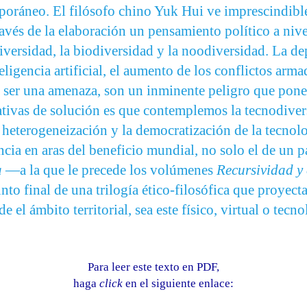
oráneo. El filósofo chino Yuk Hui ve imprescindible
través de la elaboración un pensamiento político a niv
iversidad, la biodiversidad y la noodiversidad. La de
eligencia artificial, el aumento de los conflictos arm
 ser una amenaza, son un inminente peligro que pone
rnativas de solución es que contemplemos la tecnodiv
a heterogeneización y la democratización de la tecno
ncia en aras del beneficio mundial, no solo el de un p
a
—a la que le precede los volúmenes
Recursividad y
nto final de una trilogía ético-filosófica que proyect
de el ámbito territorial, sea este físico, virtual o 
Para leer este texto en PDF,
haga
click
en el siguiente enlace: