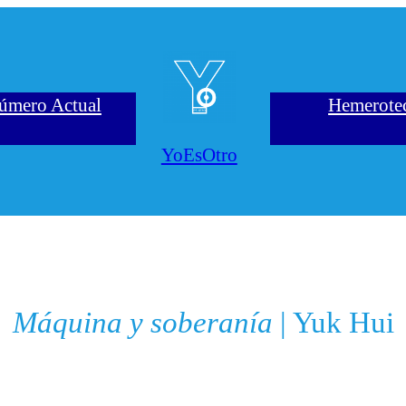
úmero Actual
Hemerote
YoEsOtro
Máquina y soberanía
| Yuk Hui