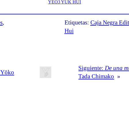
YEO3 YUK HUI
s
, 
Etiquetas:
Caja Negra Edi
Hui
Siguiente:
De una mu
a Yōko
Tada Chimako
»