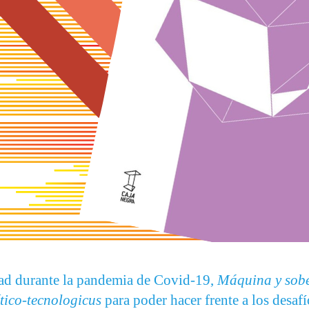
idad durante la pandemia de Covid-19,
Máquina y sob
ítico-tecnologicus
para poder hacer frente a los desaf