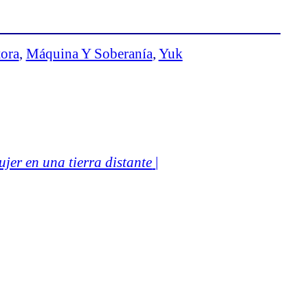
tora
, 
Máquina Y Soberanía
, 
Yuk
jer en una tierra distante
|