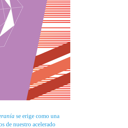
eranía
se erige como una
íos de nuestro acelerado