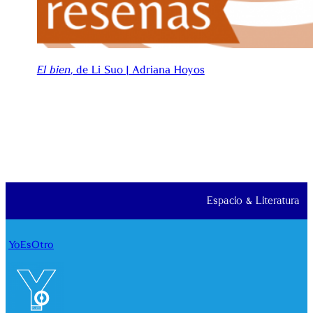
El bien
, de Li Suo | Adriana Hoyos
Espacio & Literatura
YoEsOtro