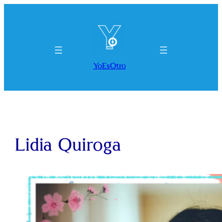
Saltar
al
contenido
YoEsOtro
Lidia Quiroga