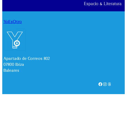
Espacio & Literatura
YoEsOtro
Apartado de Correos 802
07800 Ibiza
Baleares
Facebook
Instagram
Threads