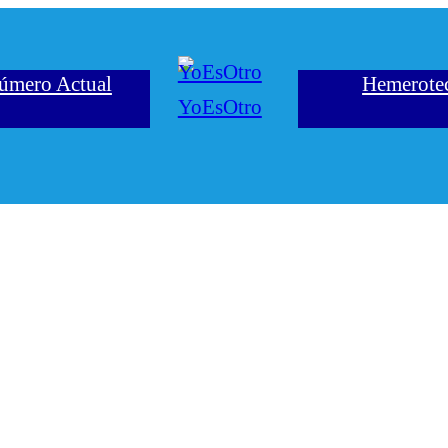
úmero Actual
Hemerote
YoEsOtro