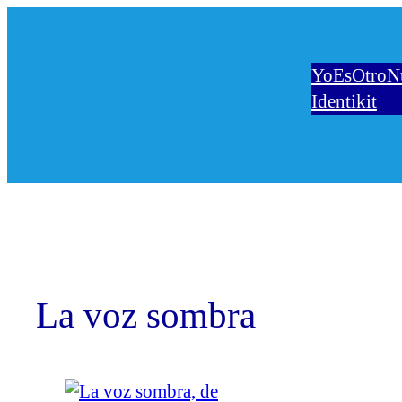
Saltar
al
contenido
YoEsOtro
N
Identikit
La voz sombra