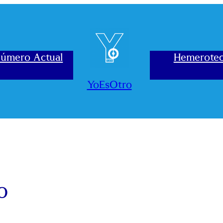
úmero Actual
Hemerote
YoEsOtro
o