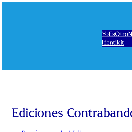
Saltar
al
contenido
YoEsOtro
N
Identikit
Ediciones Contraband