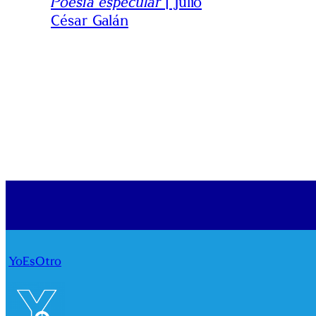
Poesía especular
| Julio
César Galán
YoEsOtro