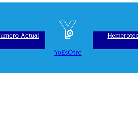
úmero Actual
Hemerote
YoEsOtro