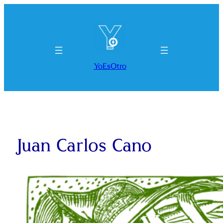
Saltar
al
contenido
YoEsOtro
Juan Carlos Cano