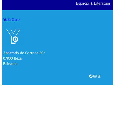
Espacio & Literatura
YoEsOtro
Apartado de Correos 802
07800 Ibiza
Baleares
Facebook
Instagram
Threads