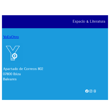
Espacio & Literatura
YoEsOtro
Apartado de Correos 802
07800 Ibiza
Baleares
Facebook
Instagram
Threads