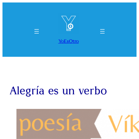
Saltar
al
contenido
YoEsOtro
Alegría es un verbo