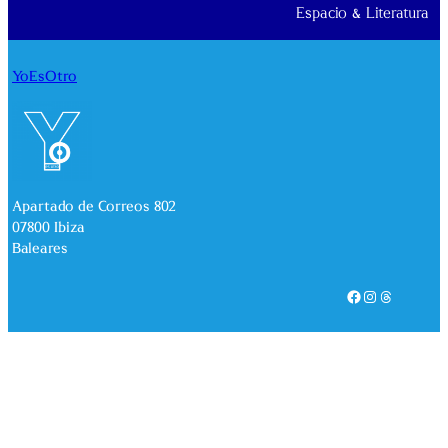
Espacio & Literatura
YoEsOtro
Apartado de Correos 802
07800 Ibiza
Baleares
Facebook
Instagram
Threads